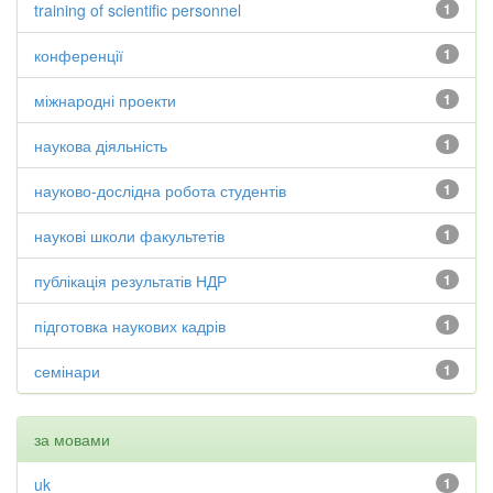
training of scientific personnel
1
конференції
1
міжнародні проекти
1
наукова діяльність
1
науково-дослідна робота студентів
1
наукові школи факультетів
1
публікація результатів НДР
1
підготовка наукових кадрів
1
семінари
1
за мовами
uk
1