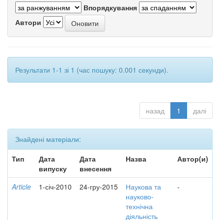
Впорядкування
Автори
Результати 1-1 зі 1 (час пошуку: 0.001 секунди).
назад
1
далі
Знайдені матеріали:
Тип
Дата
Дата
Назва
Автор(и)
випуску
внесення
Article
1-січ-2010
24-гру-2015
Наукова та
-
науково-
технічна
діяльність