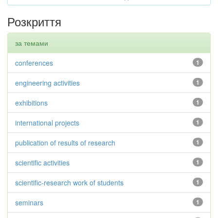
Розкриття
за темами
conferences
1
engineering activities
1
exhibitions
1
international projects
1
publication of results of research
1
scientific activities
1
scientific-research work of students
1
seminars
1