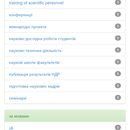
training of scientific personnel
1
конференції
1
міжнародні проекти
1
науково-дослідна робота студентів
1
науково-технічна діяльність
1
наукові школи факультетів
1
публікація результатів НДР
1
підготовка наукових кадрів
1
семінари
1
за мовами
uk
1