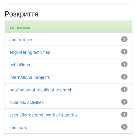
Розкриття
за темами
conferences
1
engineering activities
1
exhibitions
1
international projects
1
publication of results of research
1
scientific activities
1
scientific-research work of students
1
seminars
1