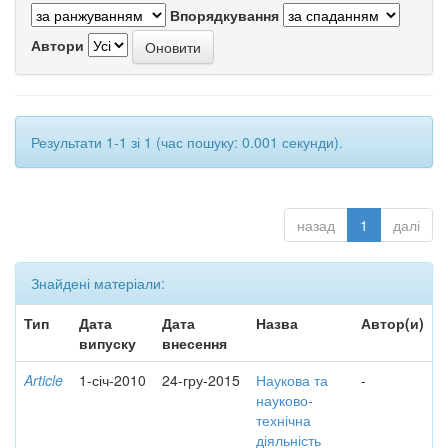
Впорядкування
Автори
Результати 1-1 зі 1 (час пошуку: 0.001 секунди).
назад
1
далі
Знайдені матеріали:
Тип
Дата
Дата
Назва
Автор(и)
випуску
внесення
Article
1-січ-2010
24-гру-2015
Наукова та
-
науково-
технічна
діяльність