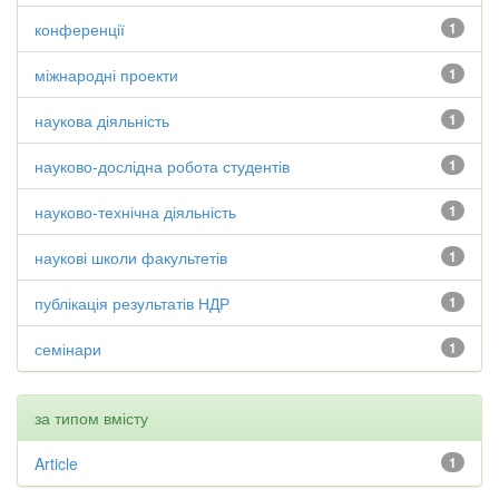
конференції
1
міжнародні проекти
1
наукова діяльність
1
науково-дослідна робота студентів
1
науково-технічна діяльність
1
наукові школи факультетів
1
публікація результатів НДР
1
семінари
1
за типом вмісту
Article
1