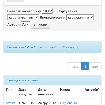
Вивести на сторінку
|
Сортування
Впорядкування
Автори
Результати 1-1 зі 1 (час пошуку: 0.003 секунди).
назад
1
далі
Знайдені матеріали:
Тип
Дата
Дата
Назва
Автор(и)
випуску
внесення
Article
1-січ-2010
24-гру-2015
Наукова та
-