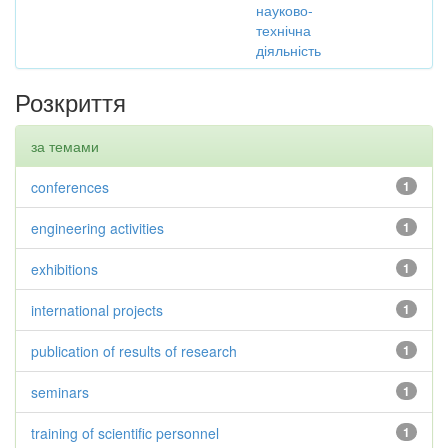
науково-
технічна
діяльність
Розкриття
за темами
conferences
1
engineering activities
1
exhibitions
1
international projects
1
publication of results of research
1
seminars
1
training of scientific personnel
1