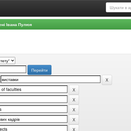
ені Івана Пулюя