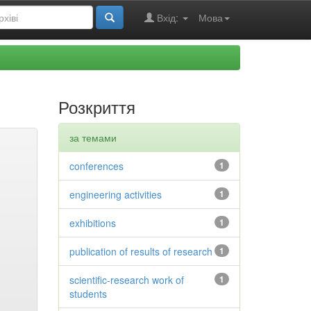
Вхід:
Мова
Розкриття
за темами
conferences
1
engineering activities
1
exhibitions
1
publication of results of research
1
scientific-research work of
1
students