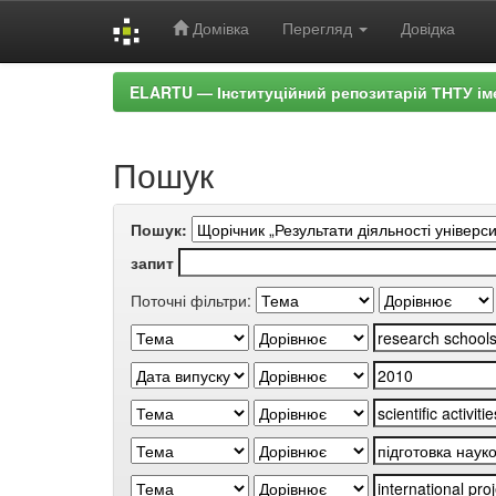
Домівка
Перегляд
Довідка
Skip
ELARTU — Інституційний репозитарій ТНТУ ім
navigation
Пошук
Пошук:
запит
Поточні фільтри: