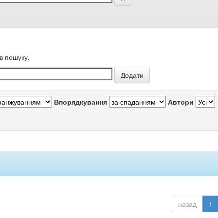
в пошуку.
Впорядкування
Автори
назад
1