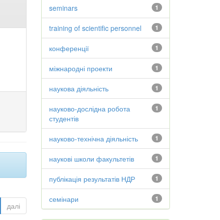
seminars
1
training of scientific personnel
1
конференції
1
міжнародні проекти
1
наукова діяльність
1
науково-дослідна робота
1
студентів
науково-технічна діяльність
1
наукові школи факультетів
1
публікація результатів НДР
1
семінари
1
далі