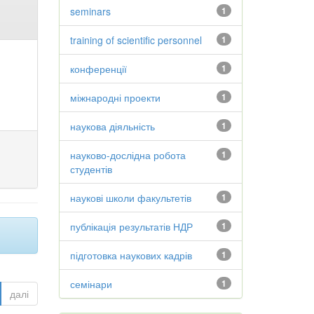
seminars
1
training of scientific personnel
1
конференції
1
міжнародні проекти
1
наукова діяльність
1
науково-дослідна робота
1
студентів
наукові школи факультетів
1
публікація результатів НДР
1
підготовка наукових кадрів
1
семінари
1
далі