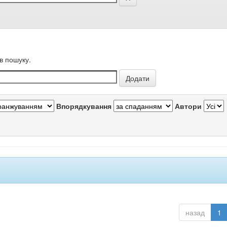
в пошуку.
Впорядкування
Автори
назад
1