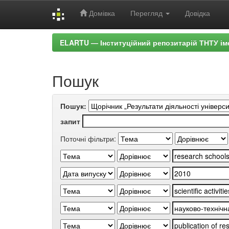
Домівка
Перегляд
Довідка
Skip
ELARTU — Інституційний репозитарій ТНТУ ім
navigation
Пошук
Пошук:
запит
Поточні фільтри: