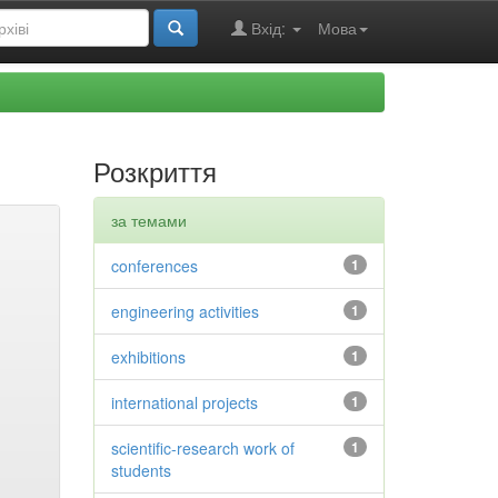
Вхід:
Мова
Розкриття
за темами
conferences
1
engineering activities
1
exhibitions
1
international projects
1
scientific-research work of
1
students