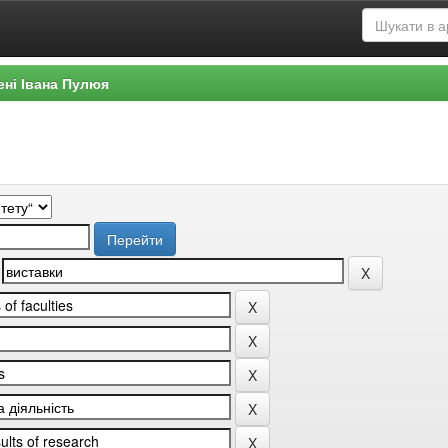
ені Івана Пулюя