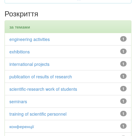
Розкриття
за темами
engineering activities
1
exhibitions
1
international projects
1
publication of results of research
1
scientific-research work of students
1
seminars
1
training of scientific personnel
1
конференції
1