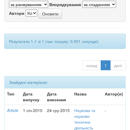
Впорядкування
Автори
Результати 1-1 зі 1 (час пошуку: 0.001 секунди).
назад
1
далі
Знайдені матеріали:
Тип
Дата
Дата
Назва
Автор(и)
випуску
внесення
Article
1-січ-2010
24-гру-2015
Наукова та
-
науково-
технічна
діяльність