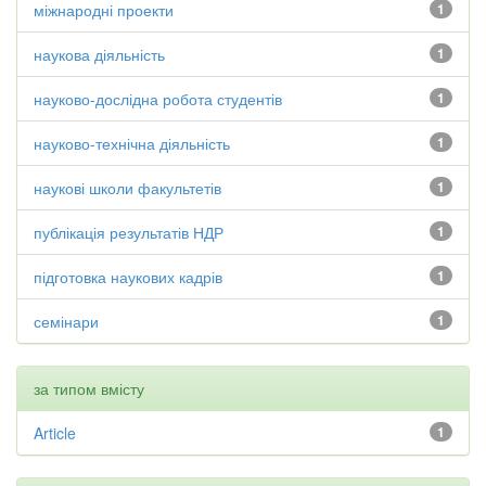
міжнародні проекти
1
наукова діяльність
1
науково-дослідна робота студентів
1
науково-технічна діяльність
1
наукові школи факультетів
1
публікація результатів НДР
1
підготовка наукових кадрів
1
семінари
1
за типом вмісту
Article
1