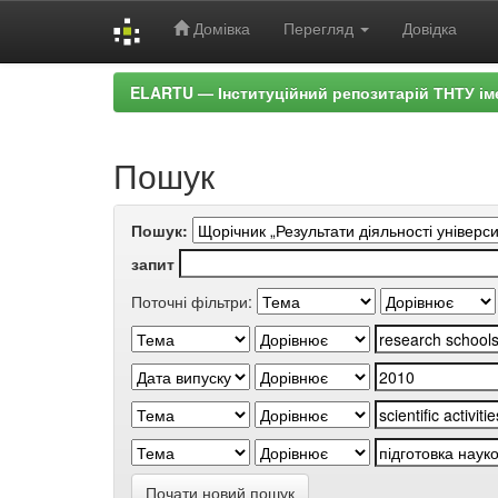
Домівка
Перегляд
Довідка
Skip
ELARTU — Інституційний репозитарій ТНТУ ім
navigation
Пошук
Пошук:
запит
Поточні фільтри:
Почати новий пошук