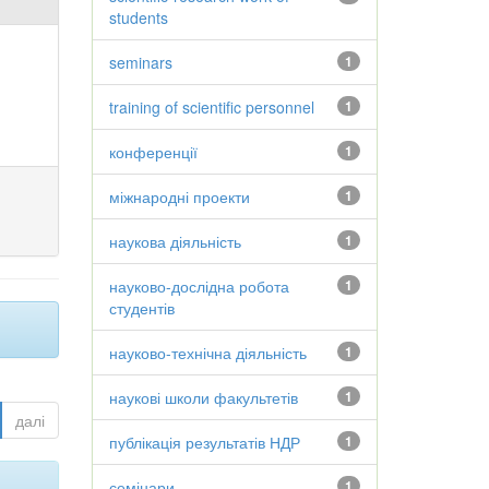
students
seminars
1
training of scientific personnel
1
конференції
1
міжнародні проекти
1
наукова діяльність
1
науково-дослідна робота
1
студентів
науково-технічна діяльність
1
наукові школи факультетів
1
далі
публікація результатів НДР
1
семінари
1