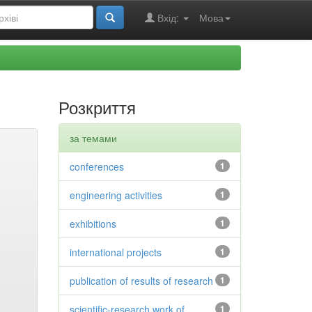
Вхід:
Мова
Розкриття
за темами
conferences
1
engineering activities
1
exhibitions
1
international projects
1
publication of results of research
1
scientific-research work of
1