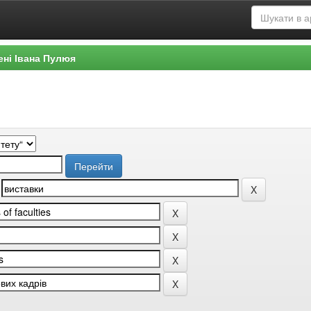
ені Івана Пулюя