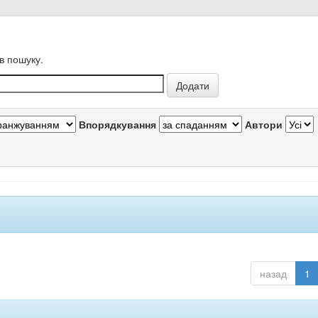
в пошуку.
Впорядкування
Автори
назад
1