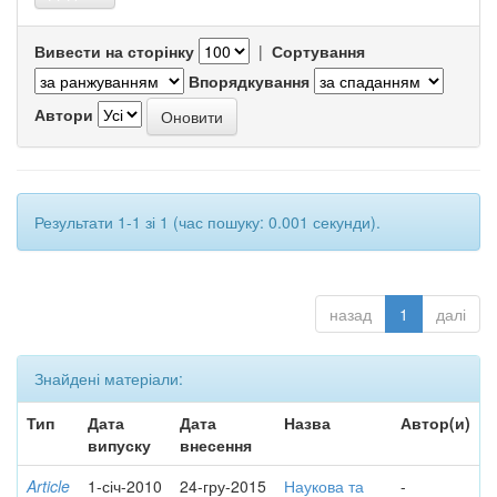
Вивести на сторінку
|
Сортування
Впорядкування
Автори
Результати 1-1 зі 1 (час пошуку: 0.001 секунди).
назад
1
далі
Знайдені матеріали:
Тип
Дата
Дата
Назва
Автор(и)
випуску
внесення
Article
1-січ-2010
24-гру-2015
Наукова та
-