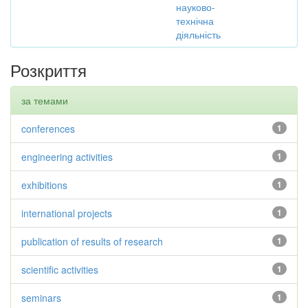
науково-
технічна
діяльність
Розкриття
за темами
conferences
1
engineering activities
1
exhibitions
1
international projects
1
publication of results of research
1
scientific activities
1
seminars
1