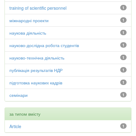
training of scientific personnel
1
міжнародні проекти
1
наукова діяльність
1
науково-дослідна робота студентів
1
науково-технічна діяльність
1
публікація результатів НДР
1
підготовка наукових кадрів
1
семінари
1
за типом вмісту
Article
1