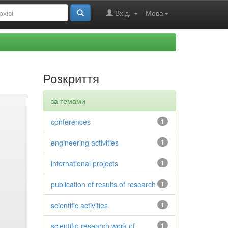
Вхід:
Мова
Розкриття
за темами
conferences
1
engineering activities
1
international projects
1
publication of results of research
1
scientific activities
1
scientific-research work of
1