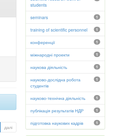
students
seminars
1
training of scientific personnel
1
конференції
1
міжнародні проекти
1
наукова діяльність
1
науково-дослідна робота
1
студентів
науково-технічна діяльність
1
публікація результатів НДР
1
підготовка наукових кадрів
1
далі