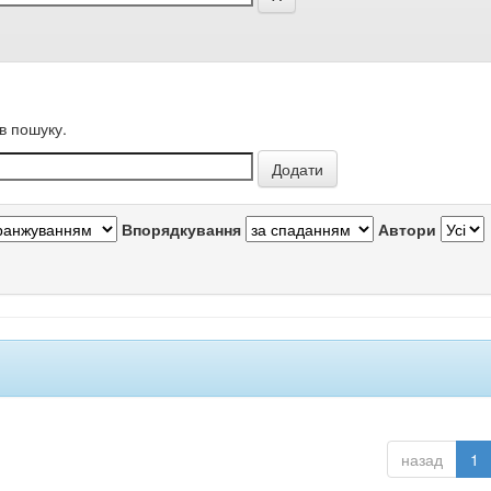
в пошуку.
Впорядкування
Автори
назад
1