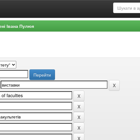
ені Івана Пулюя