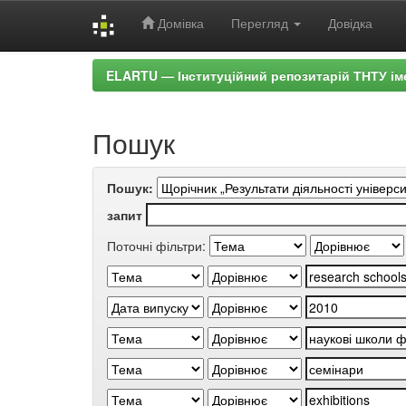
Домівка
Перегляд
Довідка
Skip
ELARTU — Інституційний репозитарій ТНТУ ім
navigation
Пошук
Пошук:
запит
Поточні фільтри: