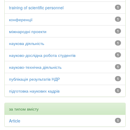
training of scientific personnel
1
конференції
1
міжнародні проекти
1
наукова діяльність
1
науково-дослідна робота студентів
1
науково-технічна діяльність
1
публікація результатів НДР
1
підготовка наукових кадрів
1
за типом вмісту
Article
1