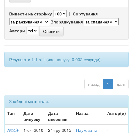
Вивести на сторінку
|
Сортування
Впорядкування
Автори
Результати 1-1 зі 1 (час пошуку: 0.002 секунди).
назад
1
далі
Знайдені матеріали:
Тип
Дата
Дата
Назва
Автор(и)
випуску
внесення
Article
1-січ-2010
24-гру-2015
Наукова та
-