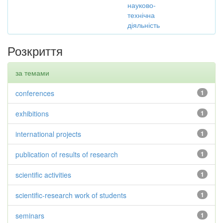
науково-
технічна
діяльність
Розкриття
за темами
conferences
1
exhibitions
1
international projects
1
publication of results of research
1
scientific activities
1
scientific-research work of students
1
seminars
1