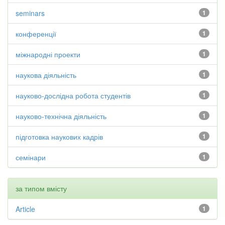
seminars
1
конференції
1
міжнародні проекти
1
наукова діяльність
1
науково-дослідна робота студентів
1
науково-технічна діяльність
1
підготовка наукових кадрів
1
семінари
1
за типом вмісту
Article
1