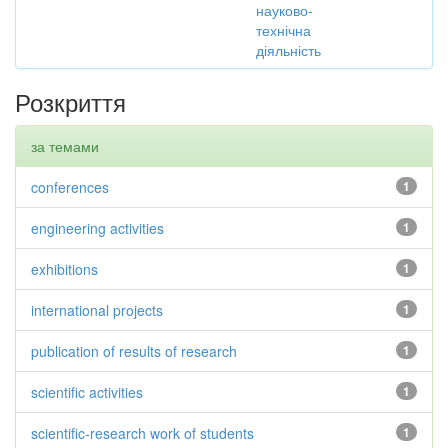
науково-
технічна
діяльність
Розкриття
за темами
conferences
1
engineering activities
1
exhibitions
1
international projects
1
publication of results of research
1
scientific activities
1
scientific-research work of students
1