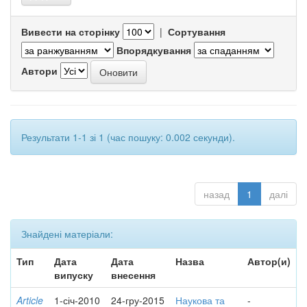
Вивести на сторінку
|
Сортування
Впорядкування
Автори
Результати 1-1 зі 1 (час пошуку: 0.002 секунди).
назад
1
далі
Знайдені матеріали:
Тип
Дата
Дата
Назва
Автор(и)
випуску
внесення
Article
1-січ-2010
24-гру-2015
Наукова та
-