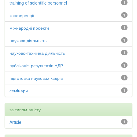
training of scientific personnel
1
конференції
1
міжнародні проекти
1
наукова діяльність
1
науково-технічна діяльність
1
публікація результатів НДР
1
підготовка наукових кадрів
1
семінари
1
за типом вмісту
Article
1