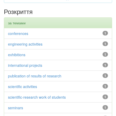
Розкриття
за темами
conferences
1
engineering activities
1
exhibitions
1
international projects
1
publication of results of research
1
scientific activities
1
scientific-research work of students
1
seminars
1