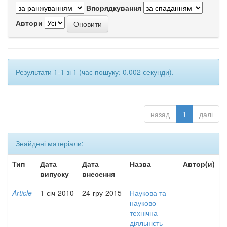
Впорядкування
Автори
Результати 1-1 зі 1 (час пошуку: 0.002 секунди).
назад
1
далі
Знайдені матеріали:
Тип
Дата
Дата
Назва
Автор(и)
випуску
внесення
Article
1-січ-2010
24-гру-2015
Наукова та
-
науково-
технічна
діяльність