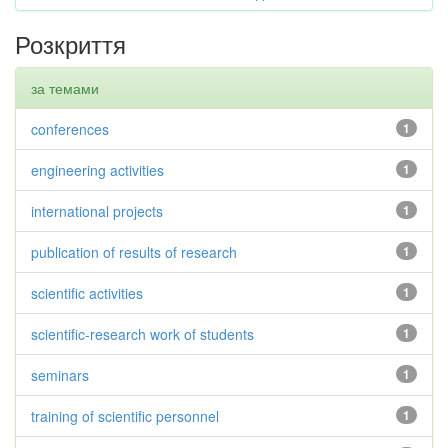
Розкриття
за темами
conferences
1
engineering activities
1
international projects
1
publication of results of research
1
scientific activities
1
scientific-research work of students
1
seminars
1
training of scientific personnel
1