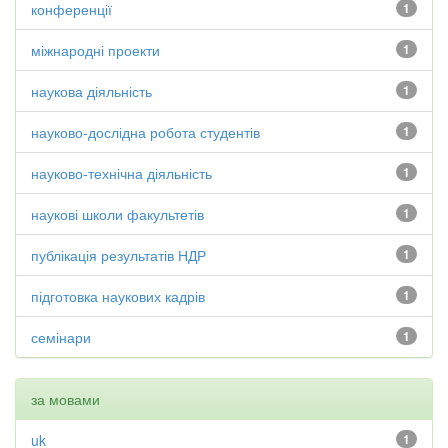
конференції
1
міжнародні проекти
1
наукова діяльність
1
науково-дослідна робота студентів
1
науково-технічна діяльність
1
наукові школи факультетів
1
публікація результатів НДР
1
підготовка наукових кадрів
1
семінари
1
за мовами
uk
1