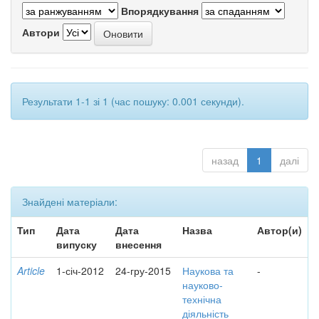
Впорядкування
Автори
Результати 1-1 зі 1 (час пошуку: 0.001 секунди).
назад
1
далі
Знайдені матеріали:
Тип
Дата
Дата
Назва
Автор(и)
випуску
внесення
Article
1-січ-2012
24-гру-2015
Наукова та
-
науково-
технічна
діяльність