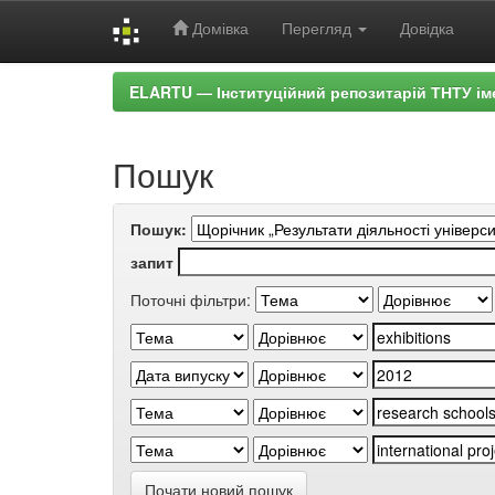
Домівка
Перегляд
Довідка
Skip
ELARTU — Інституційний репозитарій ТНТУ ім
navigation
Пошук
Пошук:
запит
Поточні фільтри:
Почати новий пошук