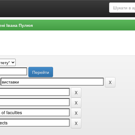
ені Івана Пулюя