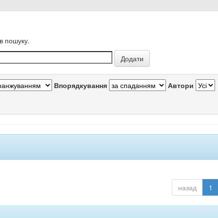
в пошуку.
Впорядкування
Автори
назад
1