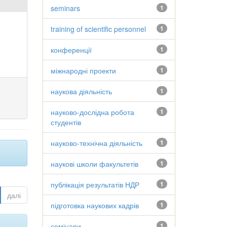
seminars
1
training of scientific personnel
1
конференції
1
міжнародні проекти
1
наукова діяльність
1
науково-дослідна робота
1
студентів
науково-технічна діяльність
1
наукові школи факультетів
1
публікація результатів НДР
1
далі
підготовка наукових кадрів
1
семінари
1