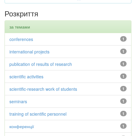
Розкриття
за темами
conferences
1
international projects
1
publication of results of research
1
scientific activities
1
scientific-research work of students
1
seminars
1
training of scientific personnel
1
конференції
1