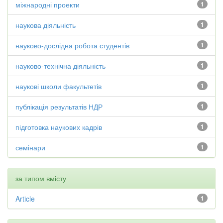
міжнародні проекти
1
наукова діяльність
1
науково-дослідна робота студентів
1
науково-технічна діяльність
1
наукові школи факультетів
1
публікація результатів НДР
1
підготовка наукових кадрів
1
семінари
1
за типом вмісту
Article
1