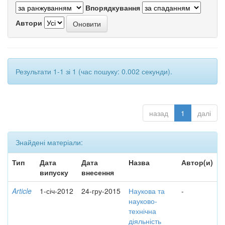
Впорядкування
Автори
Результати 1-1 зі 1 (час пошуку: 0.002 секунди).
назад
1
далі
Знайдені матеріали:
Тип
Дата
Дата
Назва
Автор(и)
випуску
внесення
Article
1-січ-2012
24-гру-2015
Наукова та
-
науково-
технічна
діяльність