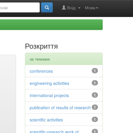
Вхід:
Мова
Розкриття
за темами
conferences
1
engineering activities
1
international projects
1
publication of results of research
1
scientific activities
1
scientific-research work of
1