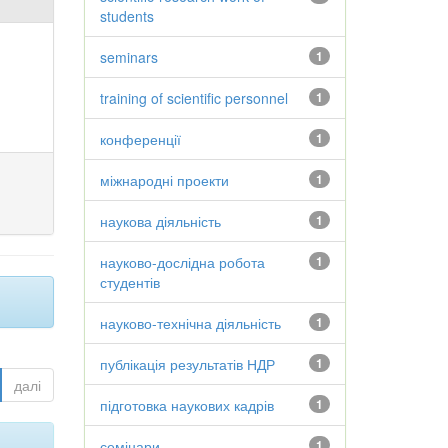
students
seminars
1
training of scientific personnel
1
конференції
1
міжнародні проекти
1
наукова діяльність
1
науково-дослідна робота
1
студентів
науково-технічна діяльність
1
публікація результатів НДР
1
далі
підготовка наукових кадрів
1
семінари
1