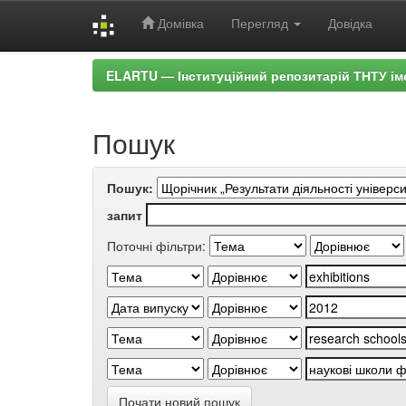
Домівка
Перегляд
Довідка
Skip
ELARTU — Інституційний репозитарій ТНТУ ім
navigation
Пошук
Пошук:
запит
Поточні фільтри:
Почати новий пошук