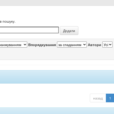
в пошуку.
Впорядкування
Автори
назад
1