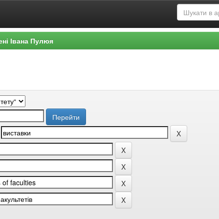
ені Івана Пулюя