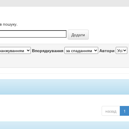
в пошуку.
Впорядкування
Автори
назад
1