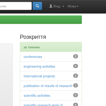
Вхід:
Мова
Розкриття
за темами
conferences
1
engineering activities
1
international projects
1
publication of results of research
1
scientific activities
1
scientific-research work of
1