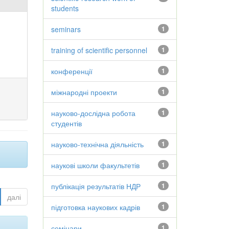
students
seminars
1
training of scientific personnel
1
конференції
1
міжнародні проекти
1
науково-дослідна робота
1
студентів
науково-технічна діяльність
1
наукові школи факультетів
1
публікація результатів НДР
1
далі
підготовка наукових кадрів
1
семінари
1