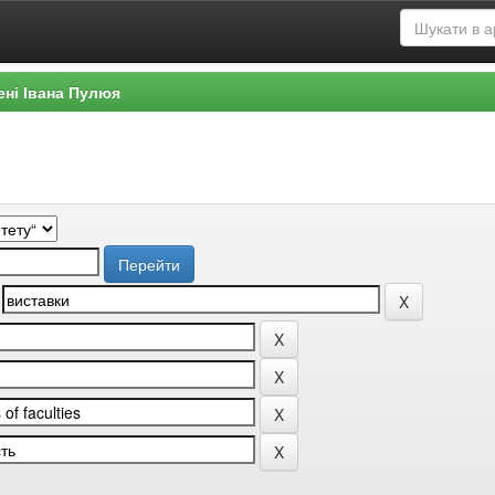
ені Івана Пулюя