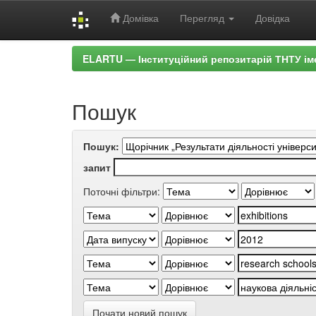
Домівка
Перегляд
Довідка
Skip
ELARTU — Інституційний репозитарій ТНТУ ім
navigation
Пошук
Пошук:
запит
Поточні фільтри:
Почати новий пошук