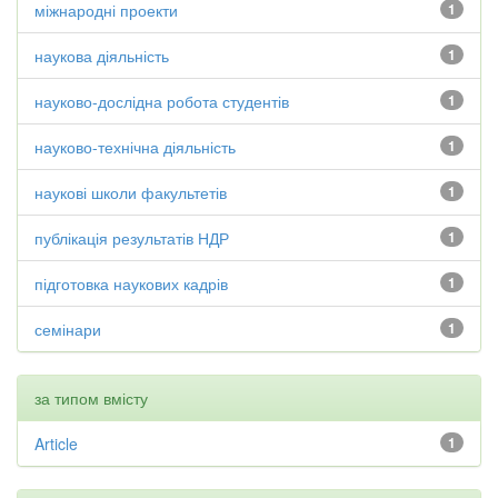
міжнародні проекти
1
наукова діяльність
1
науково-дослідна робота студентів
1
науково-технічна діяльність
1
наукові школи факультетів
1
публікація результатів НДР
1
підготовка наукових кадрів
1
семінари
1
за типом вмісту
Article
1