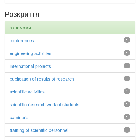
Розкриття
за темами
conferences
1
engineering activities
1
international projects
1
publication of results of research
1
scientific activities
1
scientific-research work of students
1
seminars
1
training of scientific personnel
1