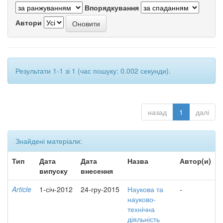
Впорядкування
Автори
Результати 1-1 зі 1 (час пошуку: 0.002 секунди).
назад
1
далі
Знайдені матеріали:
Тип
Дата
Дата
Назва
Автор(и)
випуску
внесення
Article
1-січ-2012
24-гру-2015
Наукова та
-
науково-
технічна
діяльність