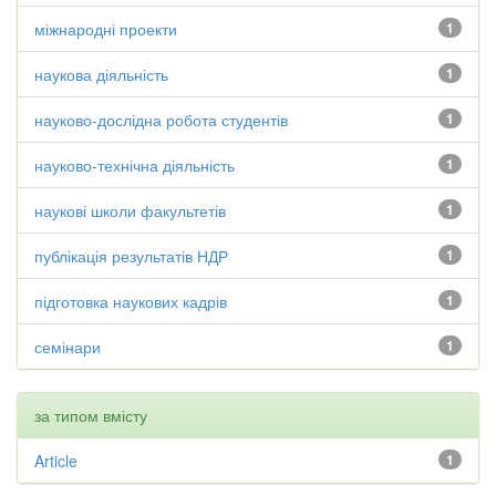
міжнародні проекти
1
наукова діяльність
1
науково-дослідна робота студентів
1
науково-технічна діяльність
1
наукові школи факультетів
1
публікація результатів НДР
1
підготовка наукових кадрів
1
семінари
1
за типом вмісту
Article
1