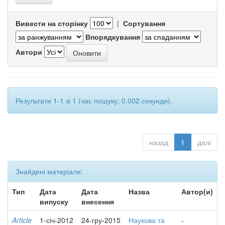
Вивести на сторінку
|
Сортування
Впорядкування
Автори
Результати 1-1 зі 1 (час пошуку: 0.002 секунди).
назад
1
далі
Знайдені матеріали:
Тип
Дата
Дата
Назва
Автор(и)
випуску
внесення
Article
1-січ-2012
24-гру-2015
Наукова та
-