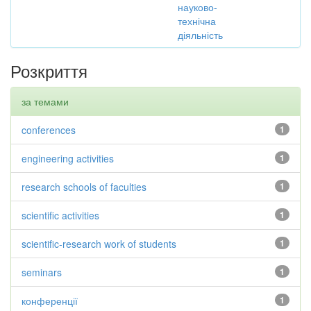
науково-
технічна
діяльність
Розкриття
за темами
conferences
1
engineering activities
1
research schools of faculties
1
scientific activities
1
scientific-research work of students
1
seminars
1
конференції
1