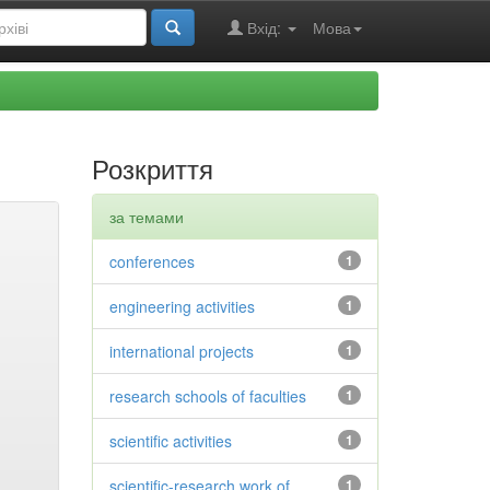
Вхід:
Мова
Розкриття
за темами
conferences
1
engineering activities
1
international projects
1
research schools of faculties
1
scientific activities
1
scientific-research work of
1