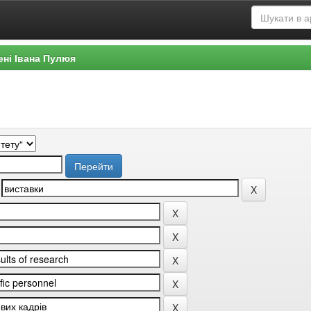
ені Івана Пулюя