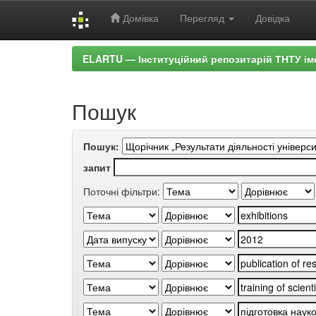
Домівка
Перегляд
Довідка
Skip
ELARTU — Інституційний репозитарій ТНТУ ім
navigation
Пошук
Пошук:
запит
Поточні фільтри: