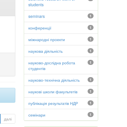
students
seminars
1
конференції
1
міжнародні проекти
1
наукова діяльність
1
науково-дослідна робота
1
студентів
науково-технічна діяльність
1
наукові школи факультетів
1
публікація результатів НДР
1
семінари
1
далі