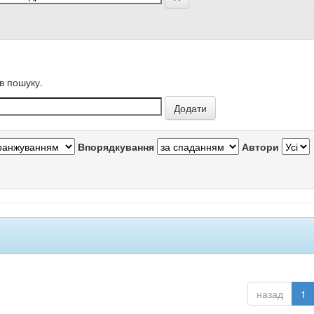
в пошуку.
Впорядкування
Автори
назад
1