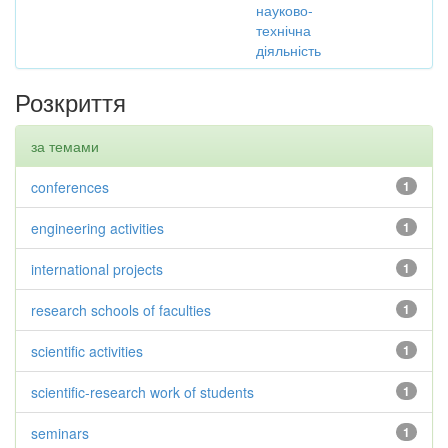
науково-
технічна
діяльність
Розкриття
за темами
conferences
1
engineering activities
1
international projects
1
research schools of faculties
1
scientific activities
1
scientific-research work of students
1
seminars
1