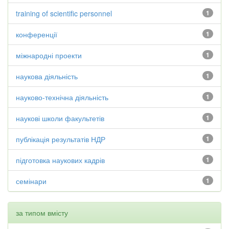
training of scientific personnel
1
конференції
1
міжнародні проекти
1
наукова діяльність
1
науково-технічна діяльність
1
наукові школи факультетів
1
публікація результатів НДР
1
підготовка наукових кадрів
1
семінари
1
за типом вмісту