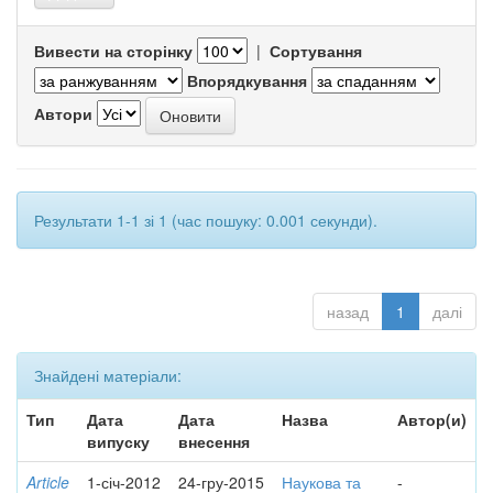
Вивести на сторінку
|
Сортування
Впорядкування
Автори
Результати 1-1 зі 1 (час пошуку: 0.001 секунди).
назад
1
далі
Знайдені матеріали:
Тип
Дата
Дата
Назва
Автор(и)
випуску
внесення
Article
1-січ-2012
24-гру-2015
Наукова та
-