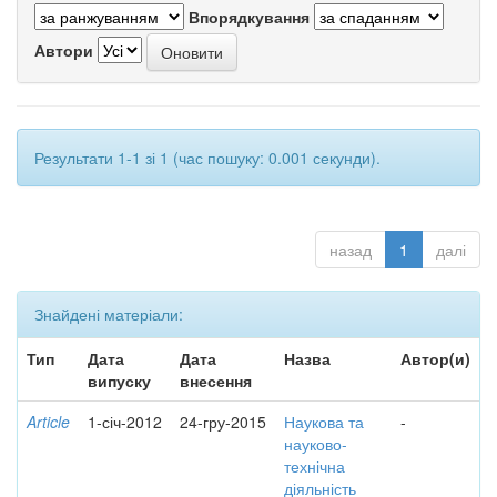
Впорядкування
Автори
Результати 1-1 зі 1 (час пошуку: 0.001 секунди).
назад
1
далі
Знайдені матеріали:
Тип
Дата
Дата
Назва
Автор(и)
випуску
внесення
Article
1-січ-2012
24-гру-2015
Наукова та
-
науково-
технічна
діяльність