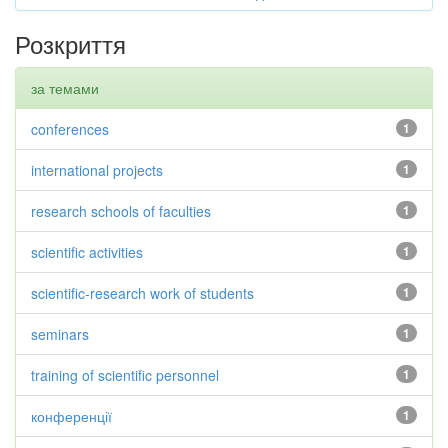
Розкриття
за темами
conferences
1
international projects
1
research schools of faculties
1
scientific activities
1
scientific-research work of students
1
seminars
1
training of scientific personnel
1
конференції
1