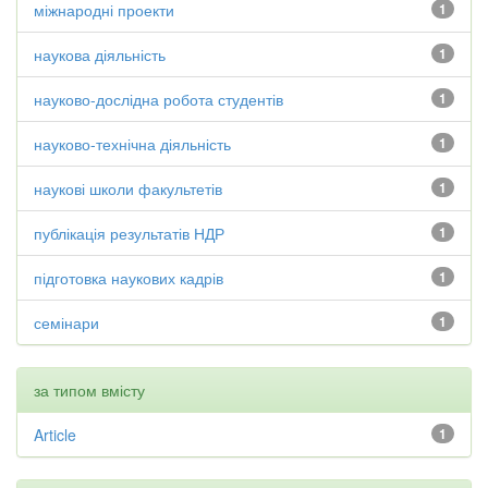
міжнародні проекти
1
наукова діяльність
1
науково-дослідна робота студентів
1
науково-технічна діяльність
1
наукові школи факультетів
1
публікація результатів НДР
1
підготовка наукових кадрів
1
семінари
1
за типом вмісту
Article
1