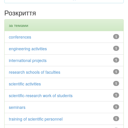
Розкриття
за темами
conferences
1
engineering activities
1
international projects
1
research schools of faculties
1
scientific activities
1
scientific-research work of students
1
seminars
1
training of scientific personnel
1