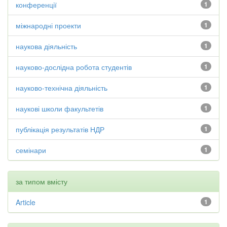
конференції
1
міжнародні проекти
1
наукова діяльність
1
науково-дослідна робота студентів
1
науково-технічна діяльність
1
наукові школи факультетів
1
публікація результатів НДР
1
семінари
1
за типом вмісту
Article
1