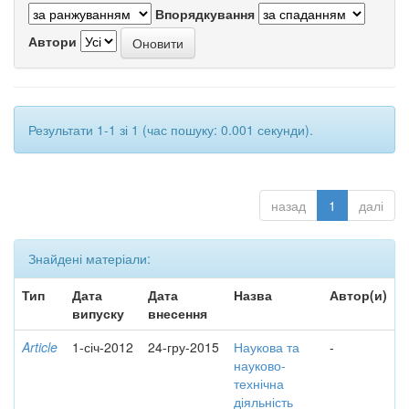
Впорядкування
Автори
Результати 1-1 зі 1 (час пошуку: 0.001 секунди).
назад
1
далі
Знайдені матеріали:
Тип
Дата
Дата
Назва
Автор(и)
випуску
внесення
Article
1-січ-2012
24-гру-2015
Наукова та
-
науково-
технічна
діяльність