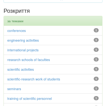
Розкриття
за темами
conferences
1
engineering activities
1
international projects
1
research schools of faculties
1
scientific activities
1
scientific-research work of students
1
seminars
1
training of scientific personnel
1