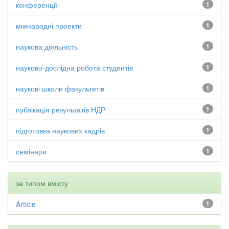
конференції
1
міжнародні проекти
1
наукова діяльність
1
науково-дослідна робота студентів
1
наукові школи факультетів
1
публікація результатів НДР
1
підготовка наукових кадрів
1
семінари
1
за типом вмісту
Article
1