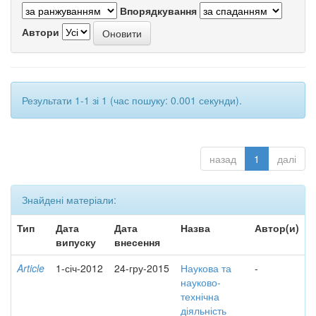
Впорядкування
Автори
Результати 1-1 зі 1 (час пошуку: 0.001 секунди).
назад
1
далі
Знайдені матеріали:
Тип
Дата
Дата
Назва
Автор(и)
випуску
внесення
Article
1-січ-2012
24-гру-2015
Наукова та
-
науково-
технічна
діяльність