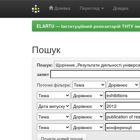
Домівка
Перегляд
Довідка
Skip
ELARTU — Інституційний репозитарій ТНТУ ім
navigation
Пошук
Пошук:
запит
Поточні фільтри:
Почати новий пошук