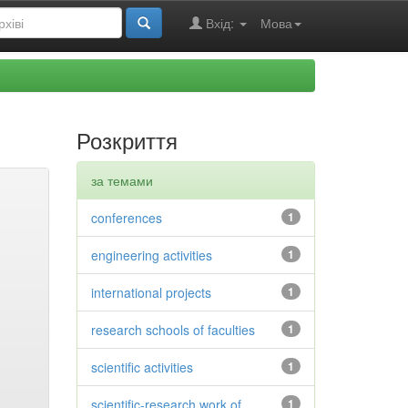
Вхід:
Мова
Розкриття
за темами
conferences
1
engineering activities
1
international projects
1
research schools of faculties
1
scientific activities
1
scientific-research work of
1