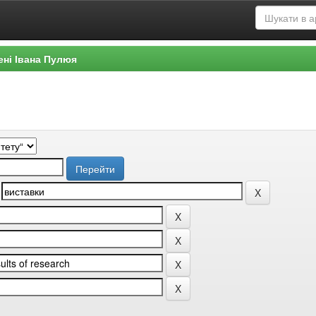
ені Івана Пулюя