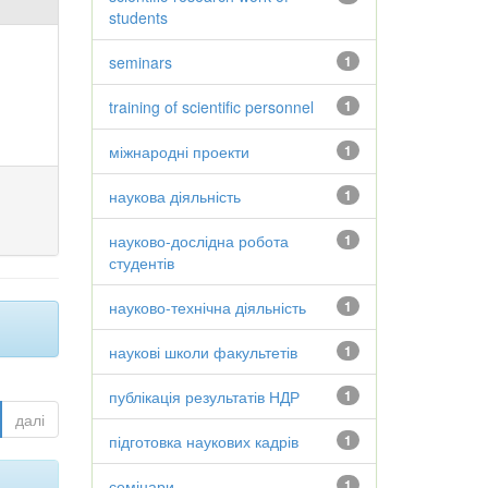
students
seminars
1
training of scientific personnel
1
міжнародні проекти
1
наукова діяльність
1
науково-дослідна робота
1
студентів
науково-технічна діяльність
1
наукові школи факультетів
1
публікація результатів НДР
1
далі
підготовка наукових кадрів
1
семінари
1