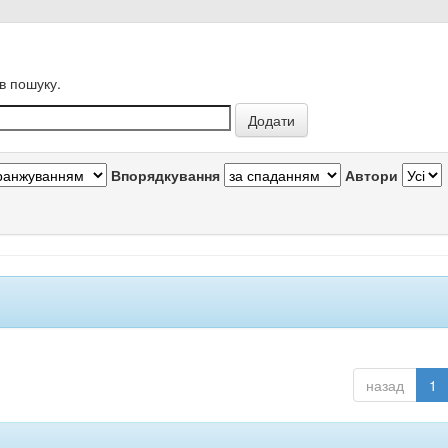
в пошуку.
Впорядкування
Автори
назад
1