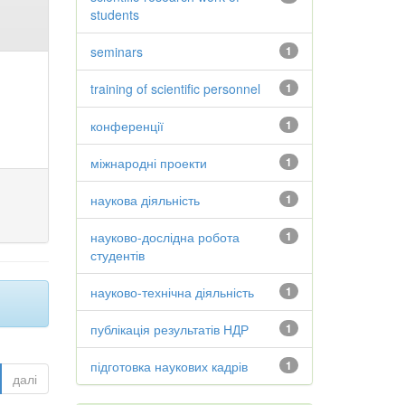
students
seminars
1
training of scientific personnel
1
конференції
1
міжнародні проекти
1
наукова діяльність
1
науково-дослідна робота
1
студентів
науково-технічна діяльність
1
публікація результатів НДР
1
підготовка наукових кадрів
1
далі