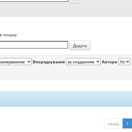
в пошуку.
Впорядкування
Автори
назад
1