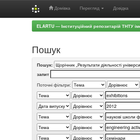
Домівка
Перегляд
Довідка
Skip
ELARTU — Інституційний репозитарій ТНТУ ім
navigation
Пошук
Пошук:
запит
Поточні фільтри: