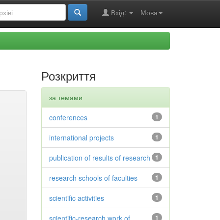
Вхід:
Мова
Розкриття
за темами
conferences
1
international projects
1
publication of results of research
1
research schools of faculties
1
scientific activities
1
scientific-research work of
1