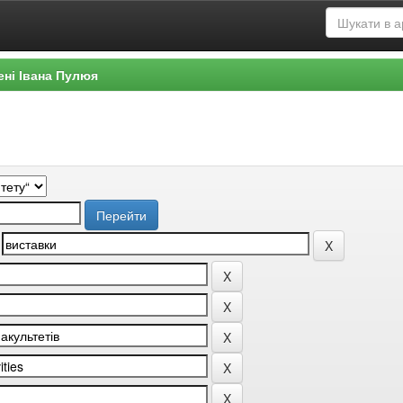
ені Івана Пулюя