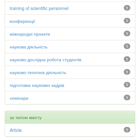
training of scientific personnel
1
конференції
1
міжнародні проекти
1
наукова діяльність
1
науково-дослідна робота студентів
1
науково-технічна діяльність
1
підготовка наукових кадрів
1
семінари
1
за типом вмісту
Article
1