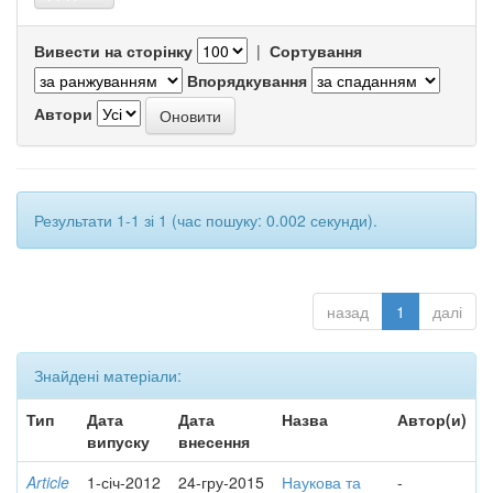
Вивести на сторінку
|
Сортування
Впорядкування
Автори
Результати 1-1 зі 1 (час пошуку: 0.002 секунди).
назад
1
далі
Знайдені матеріали:
Тип
Дата
Дата
Назва
Автор(и)
випуску
внесення
Article
1-січ-2012
24-гру-2015
Наукова та
-