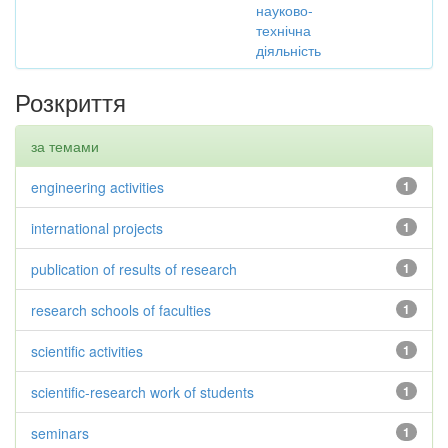
науково-
технічна
діяльність
Розкриття
за темами
engineering activities
1
international projects
1
publication of results of research
1
research schools of faculties
1
scientific activities
1
scientific-research work of students
1
seminars
1