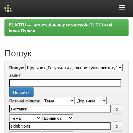
Skip
ELARTU — Інституційний репозитарій ТНТУ імені
navigation
Івана Пулюя
Пошук
Пошук:
запит
Поточні фільтри: