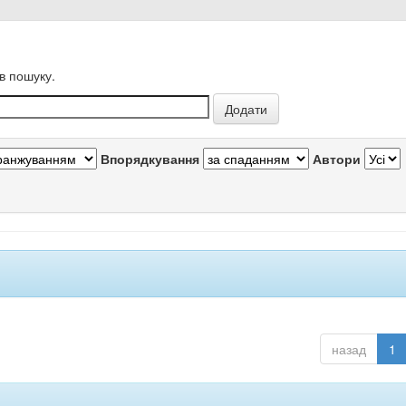
в пошуку.
Впорядкування
Автори
назад
1