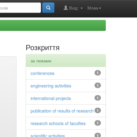
Вхід:
Мова
Розкриття
за темами
conferences
1
engineering activities
1
international projects
1
publication of results of research
1
research schools of faculties
1
scientific activities
1