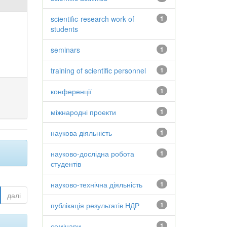
scientific-research work of
1
students
seminars
1
training of scientific personnel
1
конференції
1
міжнародні проекти
1
наукова діяльність
1
науково-дослідна робота
1
студентів
науково-технічна діяльність
1
далі
публікація результатів НДР
1
семінари
1