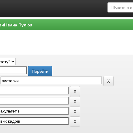
ені Івана Пулюя