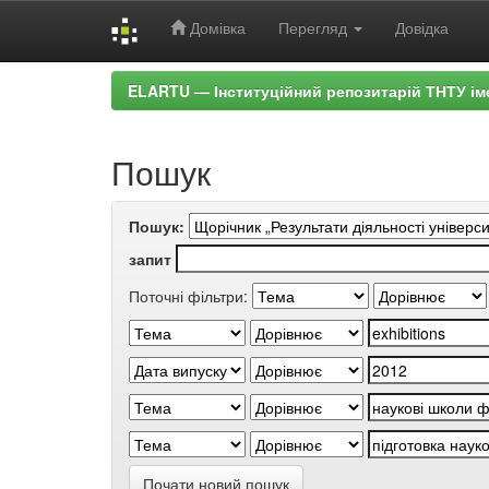
Домівка
Перегляд
Довідка
Skip
ELARTU — Інституційний репозитарій ТНТУ ім
navigation
Пошук
Пошук:
запит
Поточні фільтри:
Почати новий пошук