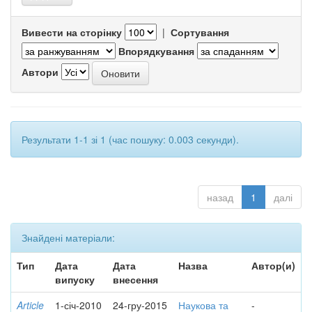
Вивести на сторінку
|
Сортування
Впорядкування
Автори
Результати 1-1 зі 1 (час пошуку: 0.003 секунди).
назад
1
далі
Знайдені матеріали:
Тип
Дата
Дата
Назва
Автор(и)
випуску
внесення
Article
1-січ-2010
24-гру-2015
Наукова та
-