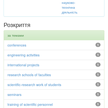
науково-
технічна
діяльність
Розкриття
за темами
conferences
1
engineering activities
1
international projects
1
research schools of faculties
1
scientific-research work of students
1
seminars
1
training of scientific personnel
1