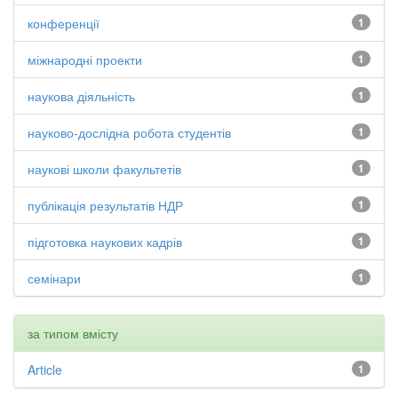
конференції
1
міжнародні проекти
1
наукова діяльність
1
науково-дослідна робота студентів
1
наукові школи факультетів
1
публікація результатів НДР
1
підготовка наукових кадрів
1
семінари
1
за типом вмісту
Article
1