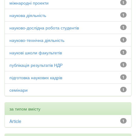
міжнародні проекти
1
наукова діяльність
1
науково-дослідна робота студентів
1
науково-технічна діяльність
1
наукові школи факультетів
1
публікація результатів НДР
1
підготовка наукових кадрів
1
семінари
1
за типом вмісту
Article
1