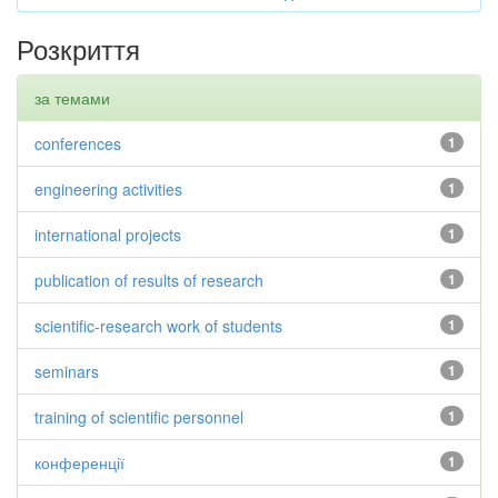
Розкриття
за темами
conferences
1
engineering activities
1
international projects
1
publication of results of research
1
scientific-research work of students
1
seminars
1
training of scientific personnel
1
конференції
1