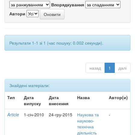
Впорядкування
Автори
Результати 1-1 зі 1 (час пошуку: 0.002 секунди).
назад
1
далі
Знайдені матеріали:
Тип
Дата
Дата
Назва
Автор(и)
випуску
внесення
Article
1-січ-2010
24-гру-2015
Наукова та
-
науково-
технічна
діяльність