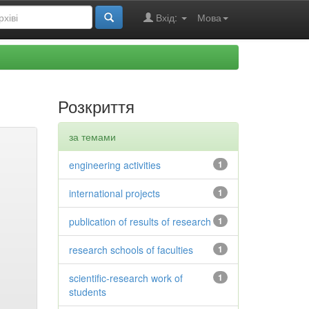
Вхід:
Мова
Розкриття
за темами
engineering activities
1
international projects
1
publication of results of research
1
research schools of faculties
1
scientific-research work of
1
students