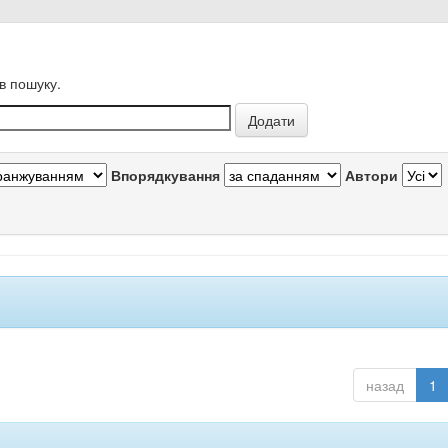
в пошуку.
Впорядкування
Автори
назад
1