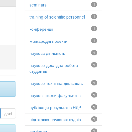
seminars
1
training of scientific personnel
1
конференції
1
міжнародні проекти
1
наукова діяльність
1
науково-дослідна робота
1
студентів
науково-технічна діяльність
1
наукові школи факультетів
1
публікація результатів НДР
1
далі
підготовка наукових кадрів
1
семінари
1