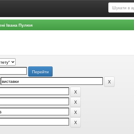
ені Івана Пулюя