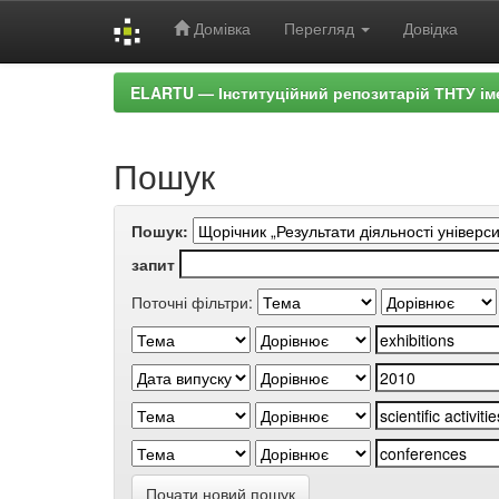
Домівка
Перегляд
Довідка
Skip
ELARTU — Інституційний репозитарій ТНТУ ім
navigation
Пошук
Пошук:
запит
Поточні фільтри:
Почати новий пошук