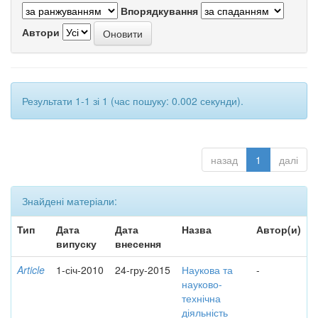
Впорядкування
Автори
Результати 1-1 зі 1 (час пошуку: 0.002 секунди).
назад
1
далі
Знайдені матеріали:
Тип
Дата
Дата
Назва
Автор(и)
випуску
внесення
Article
1-січ-2010
24-гру-2015
Наукова та
-
науково-
технічна
діяльність