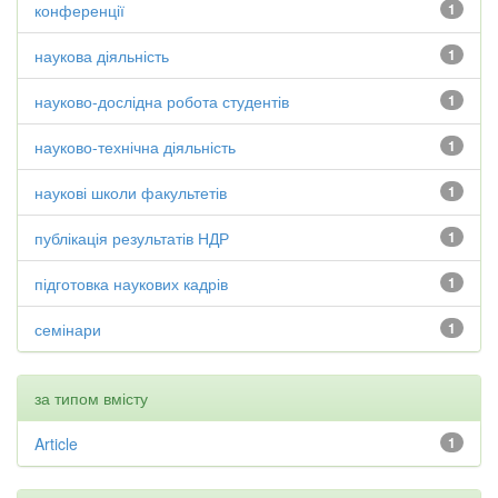
конференції
1
наукова діяльність
1
науково-дослідна робота студентів
1
науково-технічна діяльність
1
наукові школи факультетів
1
публікація результатів НДР
1
підготовка наукових кадрів
1
семінари
1
за типом вмісту
Article
1