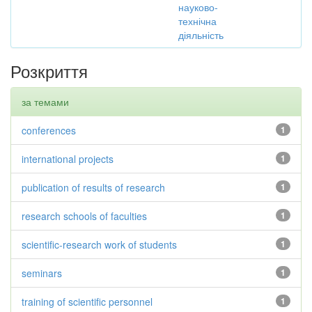
науково-
технічна
діяльність
Розкриття
за темами
conferences
1
international projects
1
publication of results of research
1
research schools of faculties
1
scientific-research work of students
1
seminars
1
training of scientific personnel
1