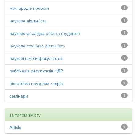
міжнародні проекти
1
наукова діяльність
1
науково-дослідна робота студентів
1
науково-технічна діяльність
1
наукові школи факультетів
1
публікація результатів НДР
1
підготовка наукових кадрів
1
семінари
1
за типом вмісту
Article
1