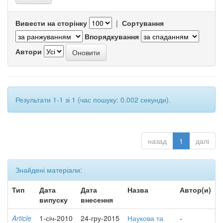
Вивести на сторінку
|
Сортування
Впорядкування
Автори
Результати 1-1 зі 1 (час пошуку: 0.002 секунди).
назад
1
далі
Знайдені матеріали:
Тип
Дата
Дата
Назва
Автор(и)
випуску
внесення
Article
1-січ-2010
24-гру-2015
Наукова та
-