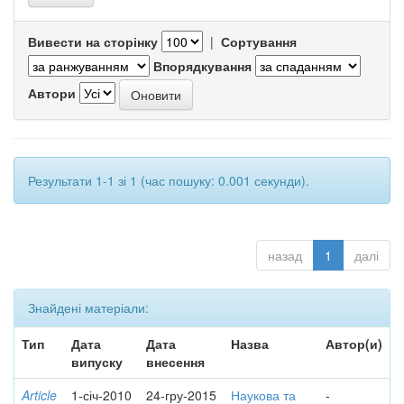
Вивести на сторінку
|
Сортування
Впорядкування
Автори
Результати 1-1 зі 1 (час пошуку: 0.001 секунди).
назад
1
далі
Знайдені матеріали:
Тип
Дата
Дата
Назва
Автор(и)
випуску
внесення
Article
1-січ-2010
24-гру-2015
Наукова та
-