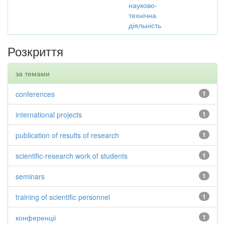
науково-
технічна
діяльність
Розкриття
за темами
conferences
1
international projects
1
publication of results of research
1
scientific-research work of students
1
seminars
1
training of scientific personnel
1
конференції
1