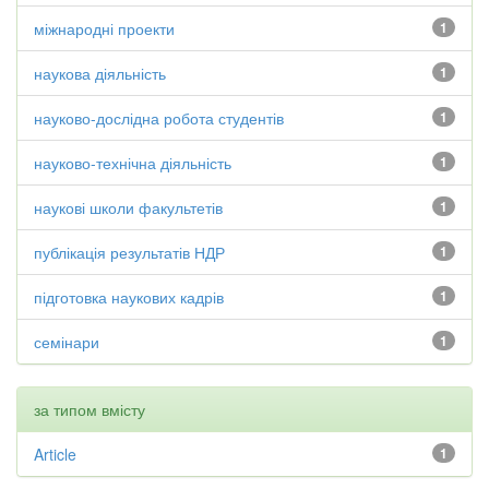
міжнародні проекти
1
наукова діяльність
1
науково-дослідна робота студентів
1
науково-технічна діяльність
1
наукові школи факультетів
1
публікація результатів НДР
1
підготовка наукових кадрів
1
семінари
1
за типом вмісту
Article
1