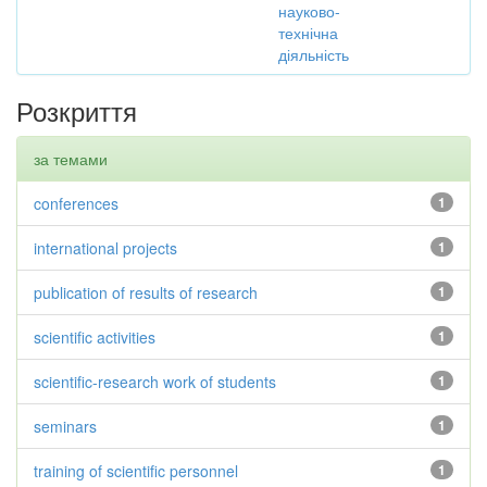
науково-
технічна
діяльність
Розкриття
за темами
conferences
1
international projects
1
publication of results of research
1
scientific activities
1
scientific-research work of students
1
seminars
1
training of scientific personnel
1