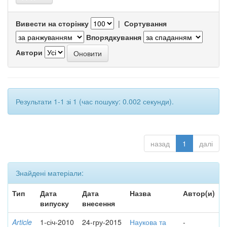
Вивести на сторінку
|
Сортування
Впорядкування
Автори
Результати 1-1 зі 1 (час пошуку: 0.002 секунди).
назад
1
далі
Знайдені матеріали:
Тип
Дата
Дата
Назва
Автор(и)
випуску
внесення
Article
1-січ-2010
24-гру-2015
Наукова та
-