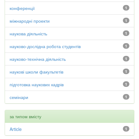
конференції
1
міжнародні проекти
1
наукова діяльність
1
науково-дослідна робота студентів
1
науково-технічна діяльність
1
наукові школи факультетів
1
підготовка наукових кадрів
1
семінари
1
за типом вмісту
Article
1