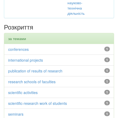
науково-
технічна
діяльність
Розкриття
за темами
conferences
1
international projects
1
publication of results of research
1
research schools of faculties
1
scientific activities
1
scientific-research work of students
1
seminars
1