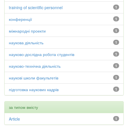
training of scientific personnel
1
конференції
1
міжнародні проекти
1
наукова діяльність
1
науково-дослідна робота студентів
1
науково-технічна діяльність
1
наукові школи факультетів
1
підготовка наукових кадрів
1
за типом вмісту
Article
1