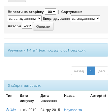
Вивести на сторінку
|
Сортування
Впорядкування
Автори
Результати 1-1 зі 1 (час пошуку: 0.001 секунди).
назад
1
далі
Знайдені матеріали:
Тип
Дата
Дата
Назва
Автор(и)
випуску
внесення
Article
1-січ-2010
24-гру-2015
Наукова та
-