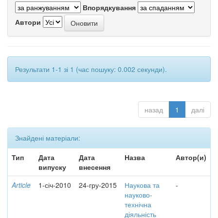
Впорядкування
Автори
Результати 1-1 зі 1 (час пошуку: 0.002 секунди).
назад
1
далі
Знайдені матеріали:
Тип
Дата
Дата
Назва
Автор(и)
випуску
внесення
Article
1-січ-2010
24-гру-2015
Наукова та
-
науково-
технічна
діяльність