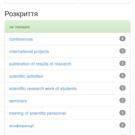
Розкриття
за темами
conferences
1
international projects
1
publication of results of research
1
scientific activities
1
scientific-research work of students
1
seminars
1
training of scientific personnel
1
конференції
1