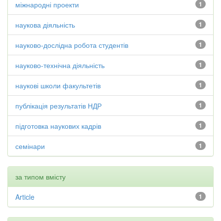
міжнародні проекти
1
наукова діяльність
1
науково-дослідна робота студентів
1
науково-технічна діяльність
1
наукові школи факультетів
1
публікація результатів НДР
1
підготовка наукових кадрів
1
семінари
1
за типом вмісту
Article
1