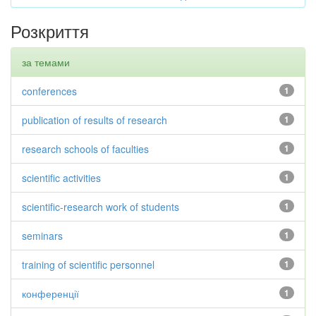
Розкриття
за темами
conferences
1
publication of results of research
1
research schools of faculties
1
scientific activities
1
scientific-research work of students
1
seminars
1
training of scientific personnel
1
конференції
1