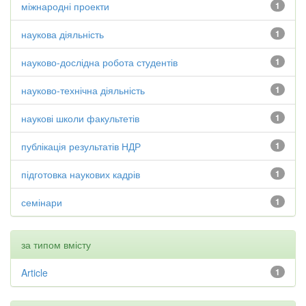
міжнародні проекти
1
наукова діяльність
1
науково-дослідна робота студентів
1
науково-технічна діяльність
1
наукові школи факультетів
1
публікація результатів НДР
1
підготовка наукових кадрів
1
семінари
1
за типом вмісту
Article
1