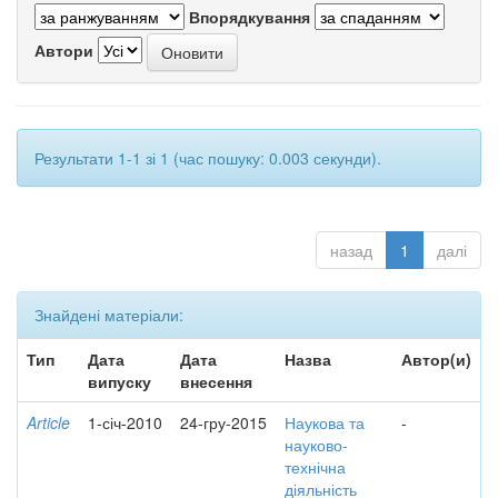
Впорядкування
Автори
Результати 1-1 зі 1 (час пошуку: 0.003 секунди).
назад
1
далі
Знайдені матеріали:
Тип
Дата
Дата
Назва
Автор(и)
випуску
внесення
Article
1-січ-2010
24-гру-2015
Наукова та
-
науково-
технічна
діяльність