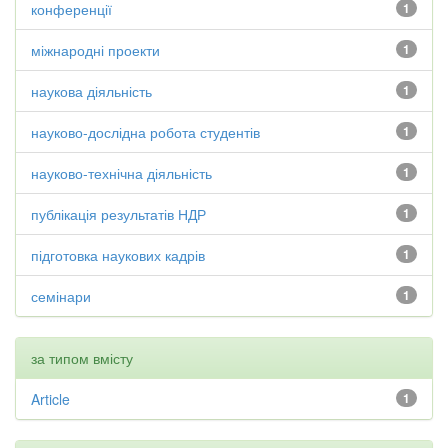
конференції
1
міжнародні проекти
1
наукова діяльність
1
науково-дослідна робота студентів
1
науково-технічна діяльність
1
публікація результатів НДР
1
підготовка наукових кадрів
1
семінари
1
за типом вмісту
Article
1