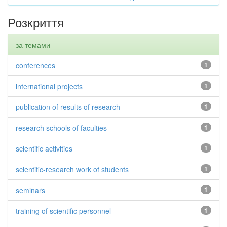
Розкриття
за темами
conferences
1
international projects
1
publication of results of research
1
research schools of faculties
1
scientific activities
1
scientific-research work of students
1
seminars
1
training of scientific personnel
1