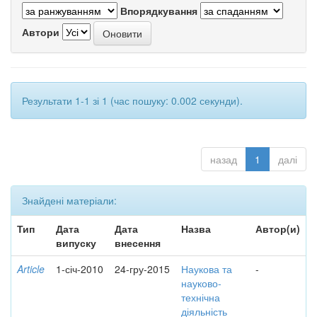
Впорядкування
Автори
Результати 1-1 зі 1 (час пошуку: 0.002 секунди).
назад
1
далі
Знайдені матеріали:
Тип
Дата
Дата
Назва
Автор(и)
випуску
внесення
Article
1-січ-2010
24-гру-2015
Наукова та
-
науково-
технічна
діяльність