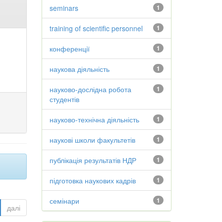
seminars
1
training of scientific personnel
1
конференції
1
наукова діяльність
1
науково-дослідна робота
1
студентів
науково-технічна діяльність
1
наукові школи факультетів
1
публікація результатів НДР
1
підготовка наукових кадрів
1
семінари
1
далі