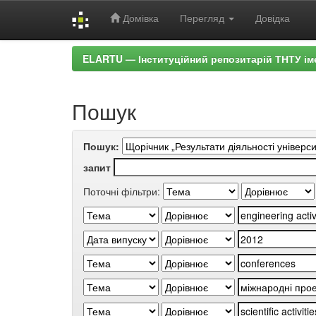
Домівка
Перегляд
Довідка
Skip
ELARTU — Інституційний репозитарій ТНТУ ім
navigation
Пошук
Пошук:
запит
Поточні фільтри: