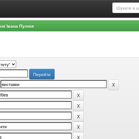
ені Івана Пулюя