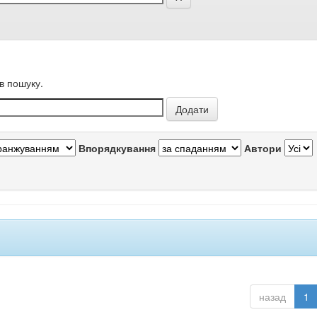
в пошуку.
Впорядкування
Автори
назад
1