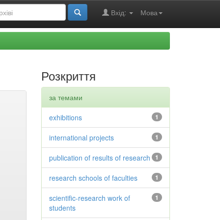
Вхід:
Мова
Розкриття
за темами
exhibitions
1
international projects
1
publication of results of research
1
research schools of faculties
1
scientific-research work of
1
students