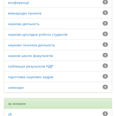
конференції
1
міжнародні проекти
1
наукова діяльність
1
науково-дослідна робота студентів
1
науково-технічна діяльність
1
наукові школи факультетів
1
публікація результатів НДР
1
підготовка наукових кадрів
1
семінари
1
за мовами
uk
1