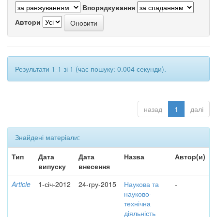
Впорядкування
Автори
Результати 1-1 зі 1 (час пошуку: 0.004 секунди).
назад
1
далі
Знайдені матеріали:
Тип
Дата
Дата
Назва
Автор(и)
випуску
внесення
Article
1-січ-2012
24-гру-2015
Наукова та
-
науково-
технічна
діяльність