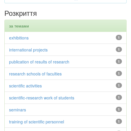
Розкриття
за темами
exhibitions
1
international projects
1
publication of results of research
1
research schools of faculties
1
scientific activities
1
scientific-research work of students
1
seminars
1
training of scientific personnel
1