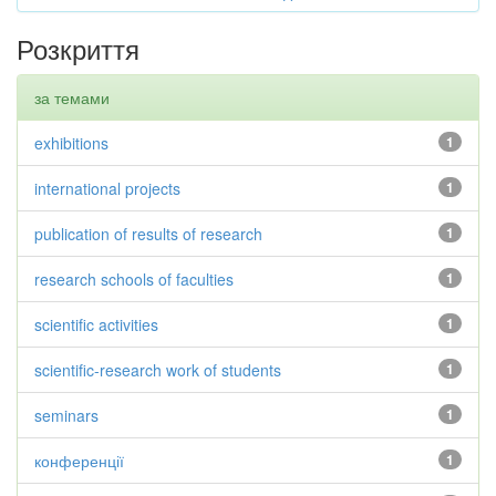
Розкриття
за темами
exhibitions
1
international projects
1
publication of results of research
1
research schools of faculties
1
scientific activities
1
scientific-research work of students
1
seminars
1
конференції
1