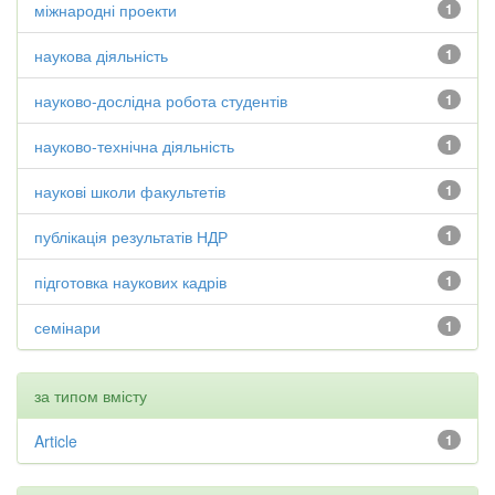
міжнародні проекти
1
наукова діяльність
1
науково-дослідна робота студентів
1
науково-технічна діяльність
1
наукові школи факультетів
1
публікація результатів НДР
1
підготовка наукових кадрів
1
семінари
1
за типом вмісту
Article
1