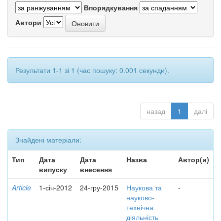
Впорядкування
Автори
Результати 1-1 зі 1 (час пошуку: 0.001 секунди).
назад
1
далі
Знайдені матеріали:
Тип
Дата
Дата
Назва
Автор(и)
випуску
внесення
Article
1-січ-2012
24-гру-2015
Наукова та
-
науково-
технічна
діяльність