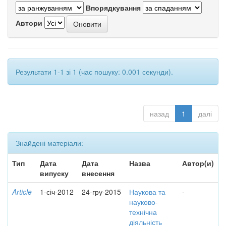
Впорядкування
Автори
Результати 1-1 зі 1 (час пошуку: 0.001 секунди).
назад
1
далі
Знайдені матеріали:
Тип
Дата
Дата
Назва
Автор(и)
випуску
внесення
Article
1-січ-2012
24-гру-2015
Наукова та
-
науково-
технічна
діяльність