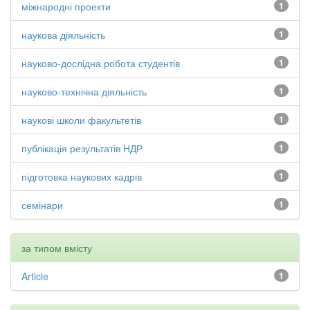
міжнародні проекти
1
наукова діяльність
1
науково-дослідна робота студентів
1
науково-технічна діяльність
1
наукові школи факультетів
1
публікація результатів НДР
1
підготовка наукових кадрів
1
семінари
1
за типом вмісту
Article
1