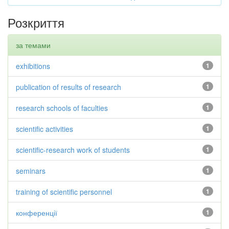
Розкриття
за темами
exhibitions
1
publication of results of research
1
research schools of faculties
1
scientific activities
1
scientific-research work of students
1
seminars
1
training of scientific personnel
1
конференції
1