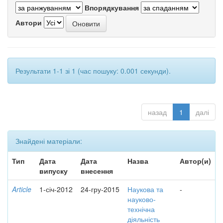
Впорядкування
Автори
Результати 1-1 зі 1 (час пошуку: 0.001 секунди).
назад
1
далі
Знайдені матеріали:
Тип
Дата
Дата
Назва
Автор(и)
випуску
внесення
Article
1-січ-2012
24-гру-2015
Наукова та
-
науково-
технічна
діяльність