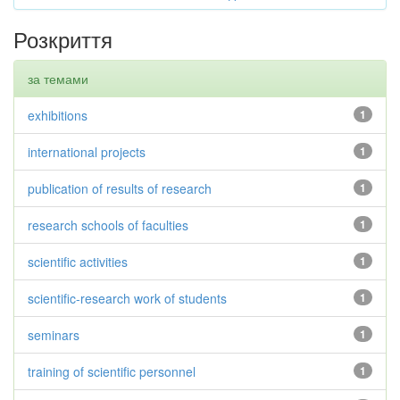
Розкриття
за темами
exhibitions
1
international projects
1
publication of results of research
1
research schools of faculties
1
scientific activities
1
scientific-research work of students
1
seminars
1
training of scientific personnel
1