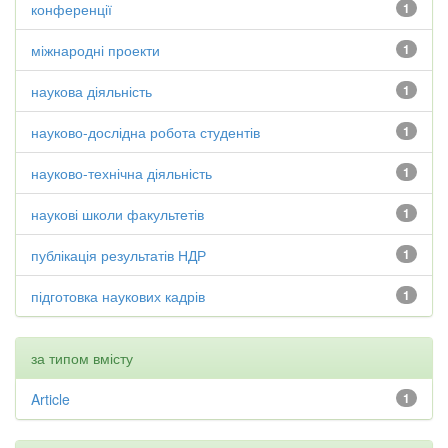
конференції
1
міжнародні проекти
1
наукова діяльність
1
науково-дослідна робота студентів
1
науково-технічна діяльність
1
наукові школи факультетів
1
публікація результатів НДР
1
підготовка наукових кадрів
1
за типом вмісту
Article
1