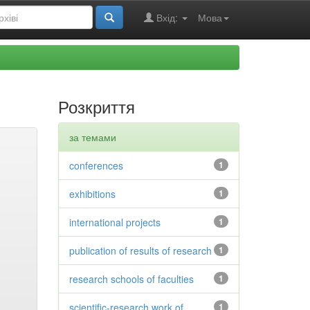
Вхід:
Мова
Розкриття
за темами
conferences
1
exhibitions
1
international projects
1
publication of results of research
1
research schools of faculties
1
scientific-research work of
1