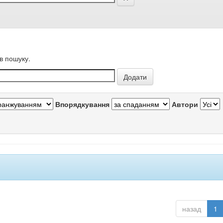
в пошуку.
Впорядкування
Автори
назад
1