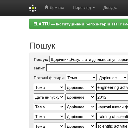
Домівка
Перегляд
Довідка
Skip
ELARTU — Інституційний репозитарій ТНТУ ім
navigation
Пошук
Пошук:
запит
Поточні фільтри: