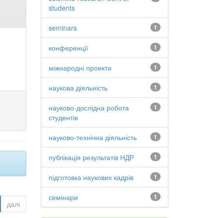
students
seminars
1
конференції
1
міжнародні проекти
1
наукова діяльність
1
науково-дослідна робота
1
студентів
науково-технічна діяльність
1
публікація результатів НДР
1
підготовка наукових кадрів
1
семінари
1
далі