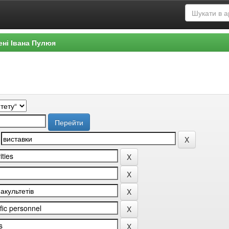
ені Івана Пулюя