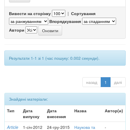
Вивести на сторінку
|
Сортування
Впорядкування
Автори
Результати 1-1 зі 1 (час пошуку: 0.002 секунди).
назад
1
далі
Знайдені матеріали:
Тип
Дата
Дата
Назва
Автор(и)
випуску
внесення
Article
1-січ-2012
24-гру-2015
Наукова та
-