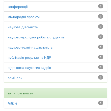
конференції
1
міжнародні проекти
1
наукова діяльність
1
науково-дослідна робота студентів
1
науково-технічна діяльність
1
публікація результатів НДР
1
підготовка наукових кадрів
1
семінари
1
за типом вмісту
Article
1