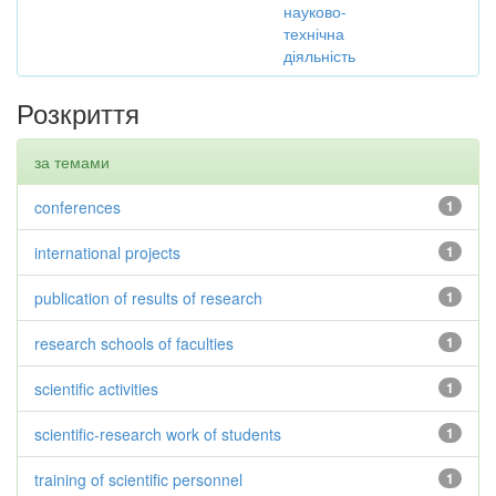
науково-
технічна
діяльність
Розкриття
за темами
conferences
1
international projects
1
publication of results of research
1
research schools of faculties
1
scientific activities
1
scientific-research work of students
1
training of scientific personnel
1