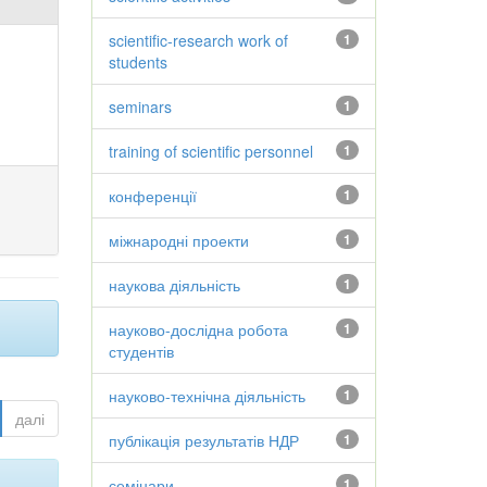
scientific-research work of
1
students
seminars
1
training of scientific personnel
1
конференції
1
міжнародні проекти
1
наукова діяльність
1
науково-дослідна робота
1
студентів
науково-технічна діяльність
1
далі
публікація результатів НДР
1
семінари
1