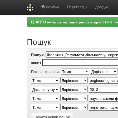
Домівка
Перегляд
Довідка
Skip
ELARTU — Інституційний репозитарій ТНТУ ім
navigation
Пошук
Пошук:
запит
Поточні фільтри:
Почати новий пошук