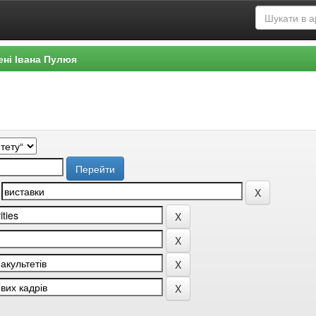
ені Івана Пулюя