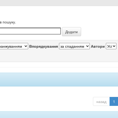
в пошуку.
Впорядкування
Автори
назад
1