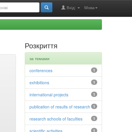
Вхід:
Мова
Розкриття
за темами
conferences
1
exhibitions
1
international projects
1
publication of results of research
1
research schools of faculties
1
scientific activities
1