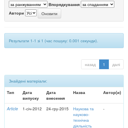
Впорядкування
Автори
Результати 1-1 зі 1 (час пошуку: 0.001 секунди).
назад
1
далі
Знайдені матеріали:
Тип
Дата
Дата
Назва
Автор(и)
випуску
внесення
Article
1-січ-2012
24-гру-2015
Наукова та
-
науково-
технічна
діяльність