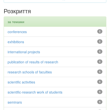
Розкриття
за темами
conferences
1
exhibitions
1
international projects
1
publication of results of research
1
research schools of faculties
1
scientific activities
1
scientific-research work of students
1
seminars
1