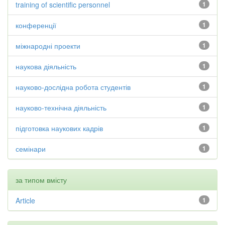
training of scientific personnel
1
конференції
1
міжнародні проекти
1
наукова діяльність
1
науково-дослідна робота студентів
1
науково-технічна діяльність
1
підготовка наукових кадрів
1
семінари
1
за типом вмісту
Article
1