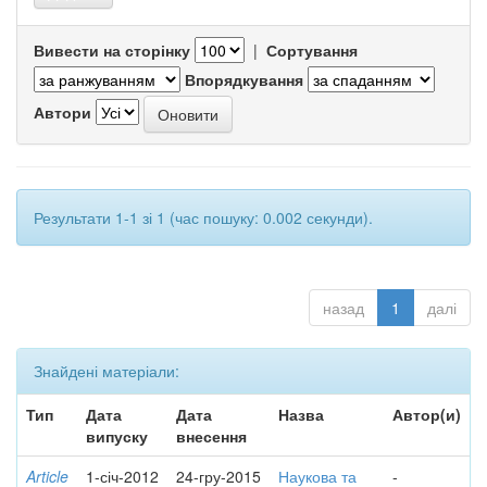
Вивести на сторінку
|
Сортування
Впорядкування
Автори
Результати 1-1 зі 1 (час пошуку: 0.002 секунди).
назад
1
далі
Знайдені матеріали:
Тип
Дата
Дата
Назва
Автор(и)
випуску
внесення
Article
1-січ-2012
24-гру-2015
Наукова та
-