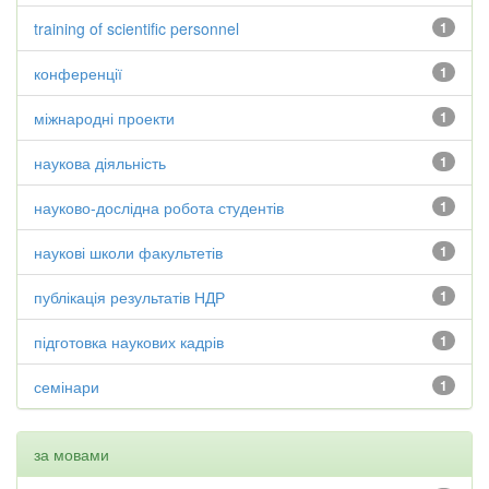
training of scientific personnel
1
конференції
1
міжнародні проекти
1
наукова діяльність
1
науково-дослідна робота студентів
1
наукові школи факультетів
1
публікація результатів НДР
1
підготовка наукових кадрів
1
семінари
1
за мовами