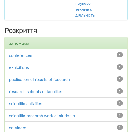
науково-
технічна
діяльність
Розкриття
за темами
conferences
1
exhibitions
1
publication of results of research
1
research schools of faculties
1
scientific activities
1
scientific-research work of students
1
seminars
1